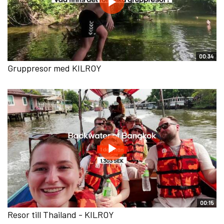
00:34
Gruppresor med KILROY
00:15
Resor till Thailand - KILROY