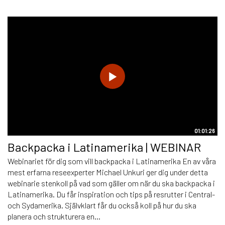
01:01:26
Backpacka i Latinamerika | WEBINAR
Webinariet för dig som vill backpacka i Latinamerika En av våra
mest erfarna reseexperter Michael Unkuri ger dig under detta
webinarie stenkoll på vad som gäller om när du ska backpacka i
Latinamerika. Du får inspiration och tips på resrutter i Central-
och Sydamerika. Självklart får du också koll på hur du ska
planera och strukturera en...