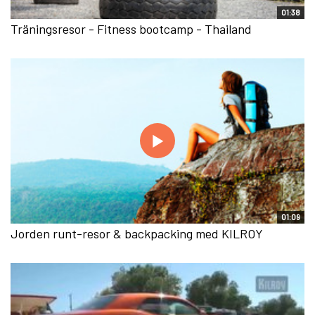
01:38
Träningsresor - Fitness bootcamp - Thailand
01:09
Jorden runt-resor & backpacking med KILROY