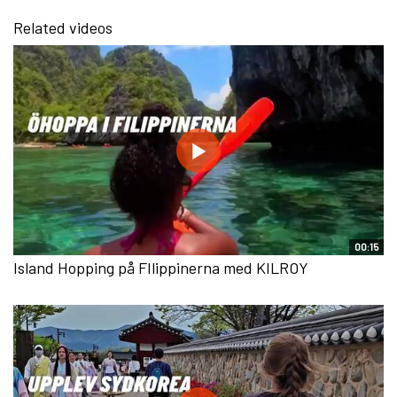
Related videos
00:15
Island Hopping på FIlippinerna med KILROY