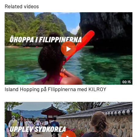
Related videos
00:15
Island Hopping på FIlippinerna med KILROY