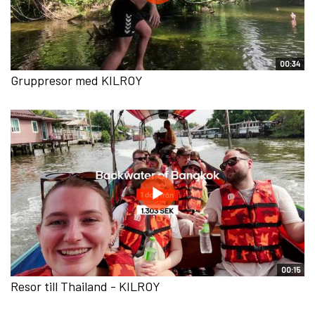
00:34
Gruppresor med KILROY
00:15
Resor till Thailand - KILROY