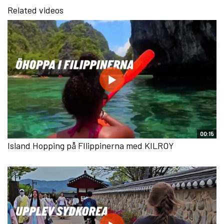
Related videos
00:15
Island Hopping på FIlippinerna med KILROY