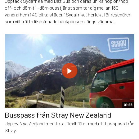
Upptäck Sydafrika med Baz Bus och deras unika hop on/hop
off- och dörr-till-dörr-busstjänst som tar dig mellan 180
vandrarhem i 40 olika städer i Sydafrika. Perfekt för resenärer
som vill träffa likasinnade backpackers längs vägarna.
01:28
Busspass från Stray New Zealand
Upplev Nya Zeeland med total flexibilitet med ett busspass från
Stray.