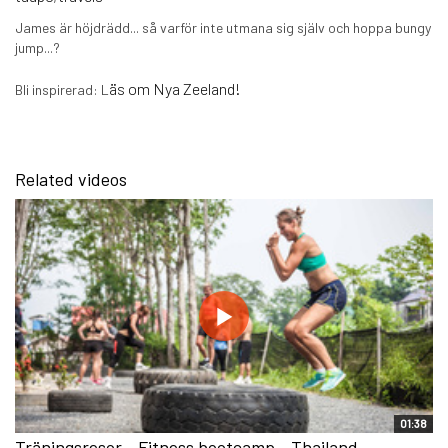
James är höjdrädd... så varför inte utmana sig själv och hoppa bungy
jump...?
äs om Nya Zeeland!
Bli inspirerad: L
Related videos
01:38
Träningsresor - Fitness bootcamp - Thailand