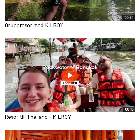
00:34
Gruppresor med KILROY
00:15
Resor till Thailand - KILROY