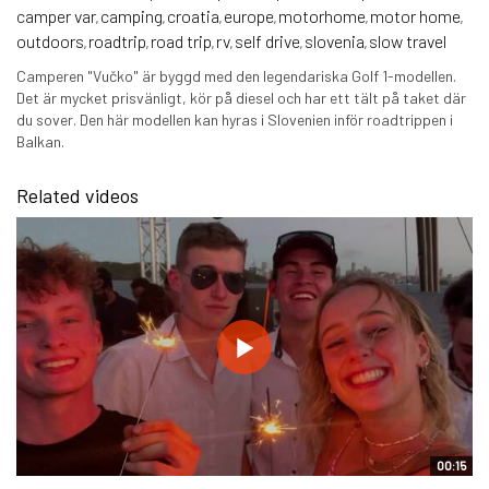
camper var
camping
croatia
europe
motorhome
motor home
,
,
,
,
,
,
outdoors
roadtrip
road trip
rv
self drive
slovenia
slow travel
,
,
,
,
,
,
Camperen "Vučko" är byggd med den legendariska Golf 1-modellen.
Det är mycket prisvänligt, kör på diesel och har ett tält på taket där
du sover. Den här modellen kan hyras i Slovenien inför roadtrippen i
Balkan.
Related videos
00:15