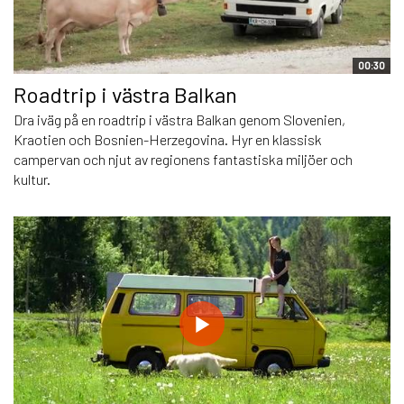
00:30
Roadtrip i västra Balkan
Dra iväg på en roadtrip i västra Balkan genom Slovenien,
Kraotien och Bosnien-Herzegovina. Hyr en klassisk
campervan och njut av regionens fantastiska miljöer och
kultur.